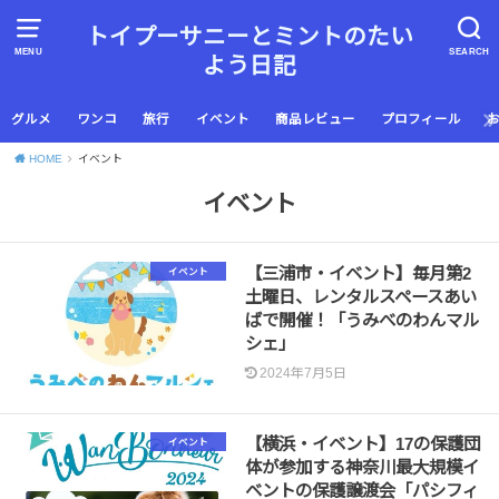
トイプーサニーとミントのたい
MENU
SEARCH
よう日記
グルメ
ワンコ
旅行
イベント
商品レビュー
プロフィール
HOME
イベント
イベント
【三浦市・イベント】毎月第2
イベント
土曜日、レンタルスペースあい
ばで開催！「うみべのわんマル
シェ」
2024年7月5日
【横浜・イベント】17の保護団
イベント
体が参加する神奈川最大規模イ
ベントの保護譲渡会「パシフィ