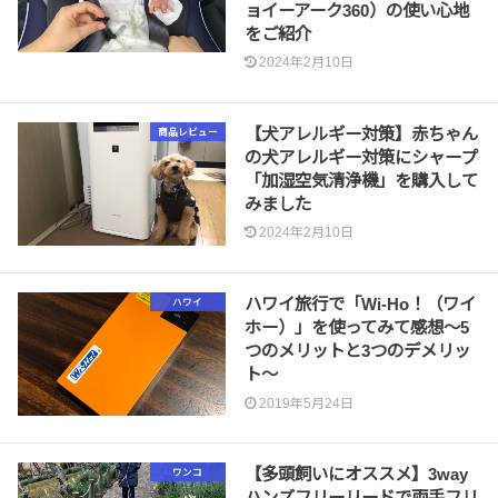
ョイーアーク360）の使い心地
をご紹介
2024年2月10日
【犬アレルギー対策】赤ちゃん
商品レビュー
の犬アレルギー対策にシャープ
「加湿空気清浄機」を購入して
みました
2024年2月10日
ハワイ旅行で「Wi-Ho！（ワイ
ハワイ
ホー）」を使ってみて感想〜5
つのメリットと3つのデメリッ
ト〜
2019年5月24日
【多頭飼いにオススメ】3way
ワンコ
ハンズフリーリードで両手フリ