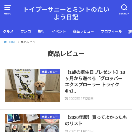
トイプーサニーとミントのたい
MENU
SEARCH
よう日記
グルメ
ワンコ
旅行
イベント
商品レビュー
プロフィール
HOME
商品レビュー
商品レビュー
【1歳の誕生日プレゼント】10
商品レビュー
ヶ月から遊べる「グロッバー
エクスプローラー トライク
4in1 」
2022年4月20日
【2020年版】買ってよかったも
商品レビュー
のリスト
2021年1月11日