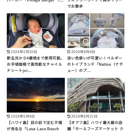
バーガー「Village Burger （…
ンズフリーリードで両手フリー
でお散歩
2024年2月10日
2020年9月6日
新生児から4歳頃まで使用可能。
淡い色使いが可愛い！ベルギー
お手頃価格で高性能なチャイル
のトイブランド「Nattou（ナチ
ドシートjoi…
ュー）のプ…
2019年5月4日
2019年6月22日
【ハワイ島】目の前で沈む夕陽
【オアフ島】ハワイ最大級の店
が有名な「Lava Lava Beach
舗「ホールフーズマーケット ク