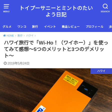
トイプーサニーとミントのたい
MENU
SEARCH
よう日記
グルメ
ワンコ
旅行
イベント
商品レビュー
プロフィール
HOME
旅行
ハワイ
ハワイ旅行で「Wi-Ho！（ワイホー）」を使っ
てみて感想〜5つのメリットと3つのデメリッ
ト〜
2019年5月24日
ハワイ