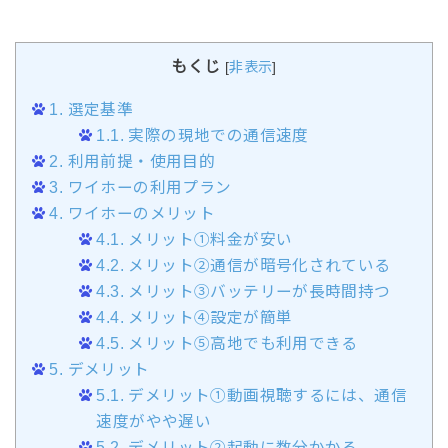
もくじ
[
非表示
]
1.
選定基準
1.1.
実際の現地での通信速度
2.
利用前提・使用目的
3.
ワイホーの利用プラン
4.
ワイホーのメリット
4.1.
メリット①料金が安い
4.2.
メリット②通信が暗号化されている
4.3.
メリット③バッテリーが長時間持つ
4.4.
メリット④設定が簡単
4.5.
メリット⑤高地でも利用できる
5.
デメリット
5.1.
デメリット①動画視聴するには、通信
速度がやや遅い
5.2.
デメリット②起動に数分かかる