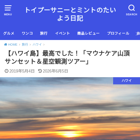
トイプーサニーとミントのたい
MENU
SEARCH
よう日記
グルメ
ワンコ
旅行
イベント
商品レビュー
プロフィール
HOME
旅行
ハワイ
【ハワイ島】最高でした！「マウナケア山頂
サンセット＆星空観測ツアー」
2019年5月4日
2026年6月5日
ハワイ