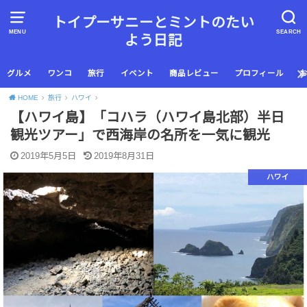
トイプーサニーとミントのたい
MENU
SEARCH
よう日記
グルメ
ワンコ
旅行
イベント
商品レビュー
プロフィール
HOME
旅行
ハワイ
【ハワイ島】「コハラ（ハワイ島北部）半日
観光ツアー」で西海岸の名所を一気に観光
2019年5月5日
2019年8月31日
ハワイ