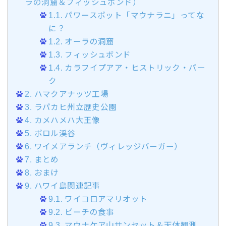
ラの洞窟＆フィッシュボンド）
1.1.
パワースポット「マウナラニ」ってな
に？
1.2.
オーラの洞窟
1.3.
フィッシュボンド
1.4.
カラフイプアア・ヒストリック・パー
ク
2.
ハマクアナッツ工場
3.
ラパカヒ州立歴史公園
4.
カメハメハ大王像
5.
ポロル渓谷
6.
ワイメアランチ（ヴィレッジバーガー）
7.
まとめ
8.
おまけ
9.
ハワイ島関連記事
9.1.
ワイコロアマリオット
9.2.
ビーチの食事
9.3.
マウナケア山サンセット＆天体観測