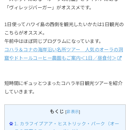
「ヴィレッジバーガー」がオススメです。
1日使ってハワイ島の西側を観光したいかたは1日観光の
こちらがオススメ。
午前中はほぼ同じプログラムになっています。
コハラ＆コナの海岸沿い名所ツアー 人気のオーラの洞
窟やドトールコーヒー農園もご案内＜1日／昼食付＞
短時間にギュッとつまったコハラ半日観光ツアーを紹介
していきます。
もくじ
[
非表示
]
1.
カラフイプアア・ヒストリック・パーク（オー