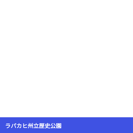
ラパカヒ州立歴史公園