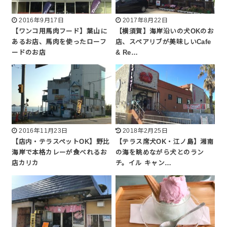
2016年9月17日
2017年8月22日
【ワンコ用馬肉フード】葉山に
【横須賀】海岸沿いの犬OKのお
あるお店、馬肉を使ったローフ
店、スペアリブが美味しいCafe
ードのお店
& Re…
2016年11月23日
2018年2月25日
【店内・テラスペットOK】野比
【テラス席犬OK・江ノ島】湘南
海岸で本格カレーが食べれるお
の海を眺めながら犬とのラン
店カリカ
チ。イル キャン…