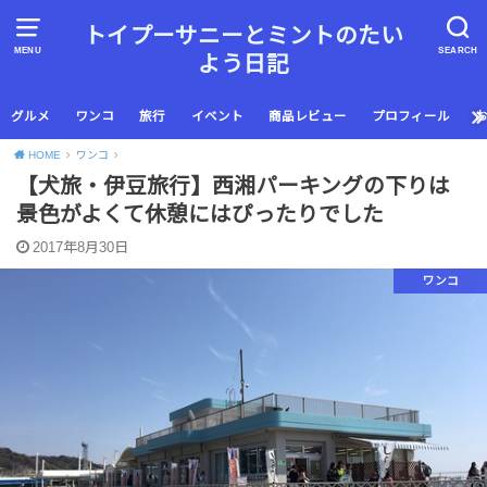
トイプーサニーとミントのたい
MENU
SEARCH
よう日記
グルメ
ワンコ
旅行
イベント
商品レビュー
プロフィール
HOME
ワンコ
【犬旅・伊豆旅行】西湘パーキングの下りは
景色がよくて休憩にはぴったりでした
2017年8月30日
ワンコ