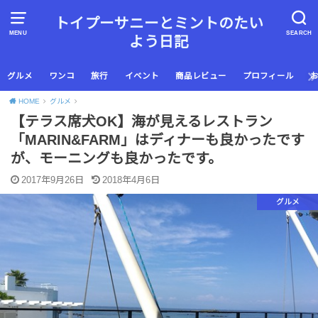
トイプーサニーとミントのたい
MENU
SEARCH
よう日記
グルメ
ワンコ
旅行
イベント
商品レビュー
プロフィール
HOME
グルメ
【テラス席犬OK】海が見えるレストラン
「MARIN&FARM」はディナーも良かったです
が、モーニングも良かったです。
2017年9月26日
2018年4月6日
グルメ