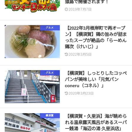
猿島で開催されます！
2019年7月7日
【2022年3月根岸町で再オープ
グルメ
ン】【横須賀】鶏の旨みが詰ま
ったスープが絶品の「らーめん
鶏次（けいじ）」
2022年3月5日
【横須賀】しっとりしたコッペ
グルメ
パンが美味しい「元気パン
coneru（コネル）」
2020年3月23日
【横須賀・久里浜】海が眺めら
横須賀
れる温泉露天風呂があるスーパ
ー銭湯「海辺の湯 久里浜店」