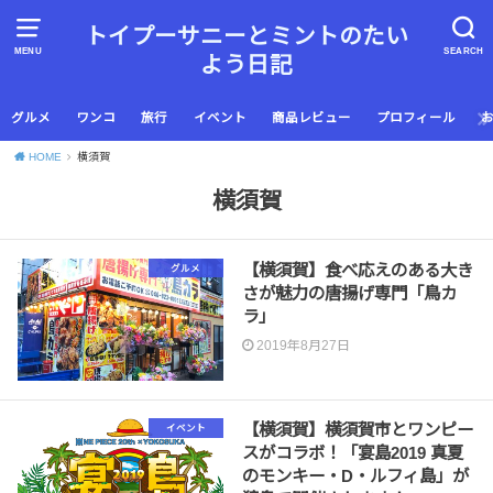
トイプーサニーとミントのたい
MENU
SEARCH
よう日記
グルメ
ワンコ
旅行
イベント
商品レビュー
プロフィール
HOME
横須賀
横須賀
【横須賀】食べ応えのある大き
グルメ
さが魅力の唐揚げ専門「鳥カ
ラ」
2019年8月27日
【横須賀】横須賀市とワンピー
イベント
スがコラボ！「宴島2019 真夏
のモンキー・D・ルフィ島」が