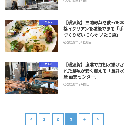
2019年1月5日
【横須賀】三浦野菜を使った本
グルメ
格イタリアンを堪能できる「手
づくりだいにんぐ いたり庵」
2018年9月16日
【横須賀】漁港で毎朝水揚げさ
グルメ
れた鮮魚が安く買える「長井水
産 直売センター」
2018年9月9日
<
1
2
3
4
>