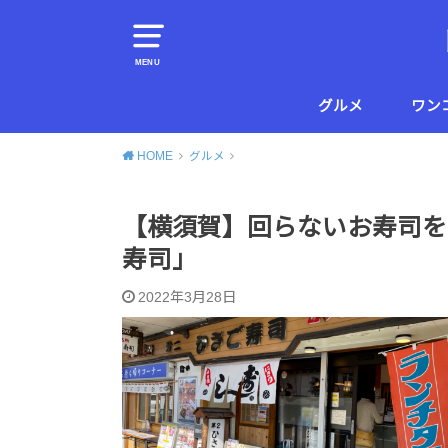
MENU
グルメ
ワン
横須賀
葉山
HOME
グルメ
【横須賀】回らないお寿司を
寿司」
2022年3月28日