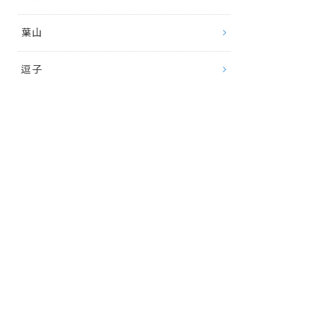
葉山
逗子