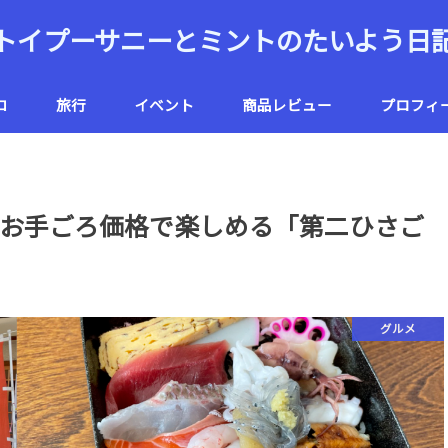
トイプーサニーとミントのたいよう日
コ
旅行
イベント
商品レビュー
プロフィ
ハワイ
北海道
お手ごろ価格で楽しめる「第二ひさご
グルメ