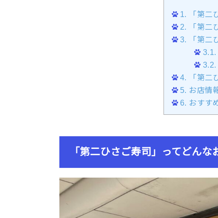
1.
「第二
2.
「第二
3.
「第二
3.1.
3.2.
4.
「第二
5.
お店情報
6.
おすす
「第二ひさご寿司」ってどんな