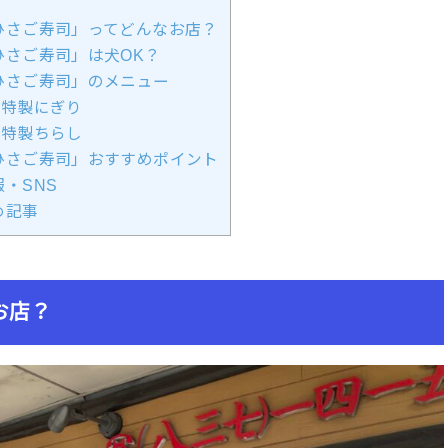
ひさご寿司」ってどんなお店？
ひさご寿司」は犬OK？
ひさご寿司」のメニュー
特製にぎり
特製ちらし
ひさご寿司」おすすめポイント
・SNS
め記事
お店？