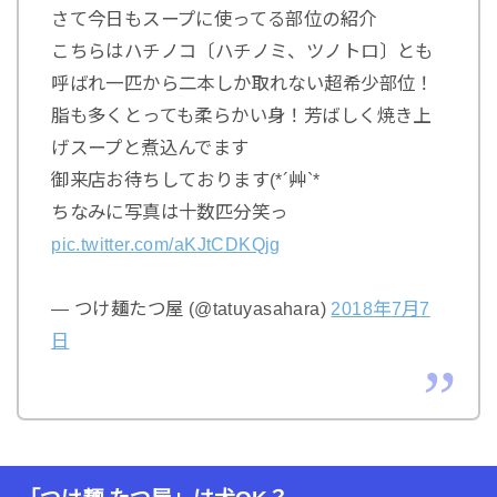
さて今日もスープに使ってる部位の紹介
こちらはハチノコ〔ハチノミ、ツノトロ〕とも
呼ばれ一匹から二本しか取れない超希少部位！
脂も多くとっても柔らかい身！芳ばしく焼き上
げスープと煮込んでます
御来店お待ちしております(*´艸`*
ちなみに写真は十数匹分笑っ
pic.twitter.com/aKJtCDKQjg
— つけ麺たつ屋 (@tatuyasahara)
2018
年
7
月
7
日