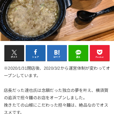
ポスト
シェア
はてブ
送る
Pocket
※2020/1/31閉店後、2020/3/2から運営体制が変わってオ
ープンしています。
店長だった達也氏は念願だった独立の夢を叶え、横須賀
の追浜で担々麺のお店をオープンしました。
挽きたての山椒にこだわった担々麺は、絶品なのでオス
スメです。