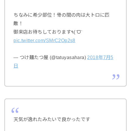
ちなみに希少部位！骨の間の肉は大トロに匹
敵！
御来店お待ちしております٩(ˊᗜˋ
pic.twitter.com/SMrC2Op2s8
— つけ麺たつ屋 (@tatuyasahara)
2018
年
7
月
5
日
天気が逸れたみたいで良かったです