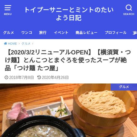
トイプーサニーとミントのたい
MENU
SEARCH
よう日記
グルメ
ワンコ
旅行
イベント
商品レビュー
プロフィール
HOME
グルメ
【2020/3/2リニューアルOPEN】【横須賀・つ
け麺】とんこつとまぐろを使ったスープが絶
品「つけ麺 たつ屋」
2018年7月8日
2020年4月26日
グルメ