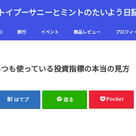
トイプーサニーとミントのたいよう日
コ
旅行
イベント
商品レビュー
プロフィ
ハワイ
北海道
がいつも使っている投資指標の本当の見方
Pocket
はてブ
送る