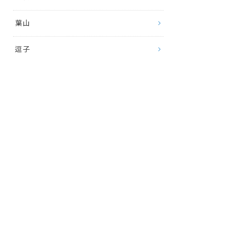
葉山
逗子