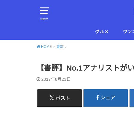
MENU
グルメ
ワン
横須賀
葉山
HOME
書評
【書評】No.1アナリスト
2017年8月23日
シェア
ポスト