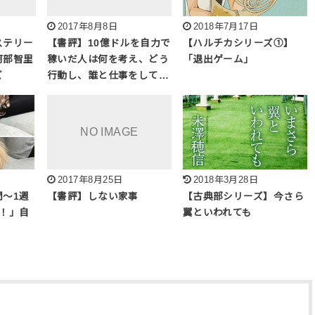
2017年8月8日
2018年7月17日
ステリー
【書評】10億ドルを自力で
【ハルチカシリーズ①】
阿部智里
稼いだ人は何を考え、どう
「退出ゲーム」
ズ
行動し、誰と仕事をして…
2017年8月25日
2018年3月28日
〜1週
【書評】しない家事
【古典部シリーズ】今さら
！」自
翼といわれても