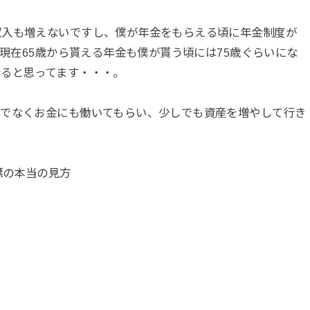
収入も増えないですし、僕が年金をもらえる頃に年金制度が
月現在65歳から貰える年金も僕が貰う頃には75歳ぐらいにな
なると思ってます・・・。
けでなくお金にも働いてもらい、少しでも資産を増やして行き
標の本当の見方