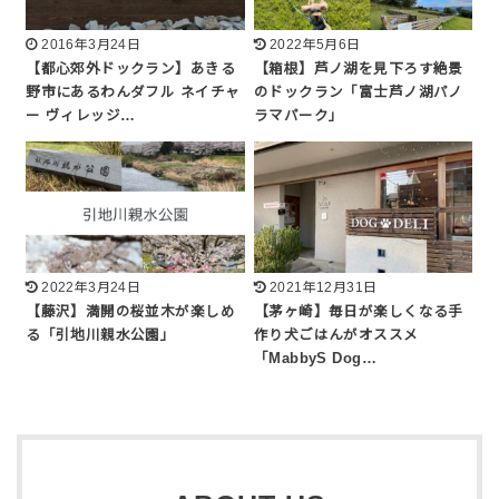
2016年3月24日
2022年5月6日
【都心郊外ドックラン】あきる
【箱根】芦ノ湖を見下ろす絶景
野市にあるわんダフル ネイチャ
のドックラン「富士芦ノ湖パノ
ー ヴィレッジ…
ラマパーク」
2022年3月24日
2021年12月31日
【藤沢】満開の桜並木が楽しめ
【茅ヶ崎】毎日が楽しくなる手
る「引地川親水公園」
作り犬ごはんがオススメ
「MabbyS Dog…