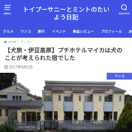
トイプーサニーとミントのたい
MENU
SEARCH
よう日記
グルメ
ワンコ
旅行
イベント
商品レビュー
プロフィール
HOME
ワンコ
【犬旅・伊豆高原】プチホテルマイカは犬の
ことが考えられた宿でした
2017年9月1日
ワンコ