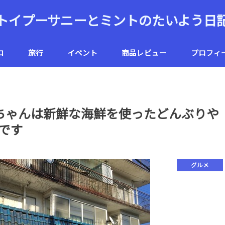
トイプーサニーとミントのたいよう日
コ
旅行
イベント
商品レビュー
プロフィ
ハワイ
北海道
ちゃんは新鮮な海鮮を使ったどんぶりや
です
グルメ