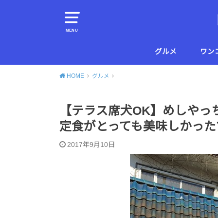
MENU
グルメ
ワン
横須賀
葉山
HOME
グルメ
【テラス席犬OK】めしやっ
定食がとっても美味しかった
2017年9月10日