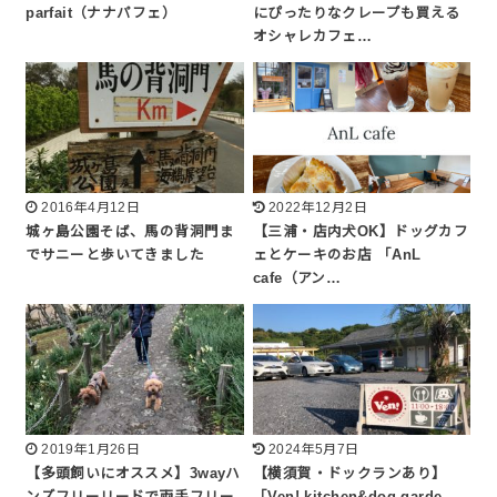
parfait（ナナパフェ）
にぴったりなクレープも買える
オシャレカフェ…
2016年4月12日
2022年12月2日
城ヶ島公園そば、馬の背洞門ま
【三浦・店内犬OK】ドッグカフ
でサニーと歩いてきました
ェとケーキのお店 「AnL
cafe（アン…
2019年1月26日
2024年5月7日
【多頭飼いにオススメ】3wayハ
【横須賀・ドックランあり】