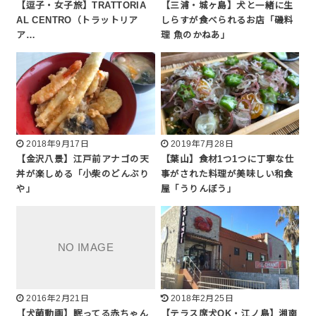
【逗子・女子旅】TRATTORIA
【三浦・城ヶ島】犬と一緒に生
AL CENTRO（トラットリア
しらすが食べられるお店「磯料
ア…
理 魚のかねあ」
2018年9月17日
2019年7月28日
【金沢八景】江戸前アナゴの天
【葉山】食材1つ1つに丁寧な仕
丼が楽しめる「小柴のどんぶり
事がされた料理が美味しい和食
や」
屋「うりんぼう」
2016年2月21日
2018年2月25日
【犬萌動画】眠ってる赤ちゃん
【テラス席犬OK・江ノ島】湘南