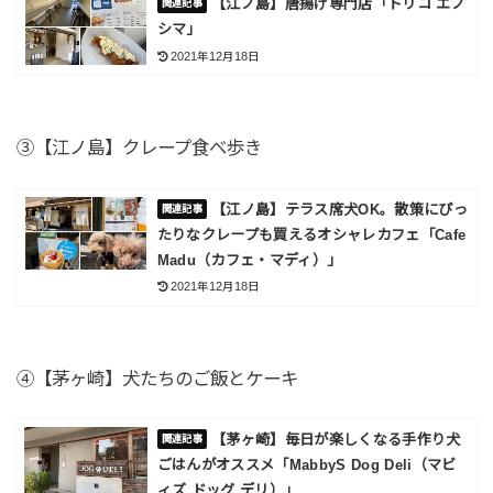
【江ノ島】唐揚げ専門店「トリコ エノ
シマ」
2021年12月18日
③【江ノ島】クレープ食べ歩き
【江ノ島】テラス席犬OK。散策にぴっ
たりなクレープも買えるオシャレカフェ「Cafe
Madu（カフェ・マディ）」
2021年12月18日
④【茅ヶ崎】犬たちのご飯とケーキ
【茅ヶ崎】毎日が楽しくなる手作り犬
ごはんがオススメ「MabbyS Dog Deli（マビ
ィズ ドッグ デリ）」