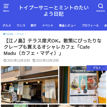
トイプーサニーとミントのたい
MENU
SEARCH
よう日記
グルメ
ワンコ
旅行
イベント
商品レビュー
プロフィール
HOME
グルメ
【江ノ島】テラス席犬OK。散策にぴったりな
クレープも買えるオシャレカフェ「Cafe
Madu（カフェ・マディ）」
2021年12月15日
2021年12月18日
グルメ