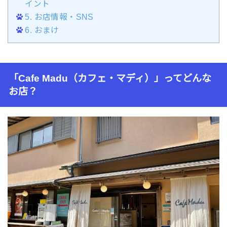
イント
5.
お店情報・SNS
6.
おまけ
「Cafe Madu（カフェ・マディ）」ってどんな
お店？