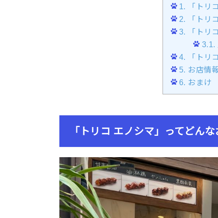
1.
「トリコ
2.
「トリコ
3.
「トリコ
3.1.
4.
「トリコ
5.
お店情報
6.
おまけ
「トリコ エノシマ」ってどんな