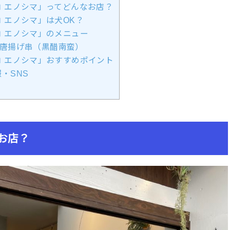
 エノシマ」ってどんなお店？
 エノシマ」は犬OK？
 エノシマ」のメニュー
唐揚げ串（黒醋南蛮）
 エノシマ」おすすめポイント
・SNS
お店？