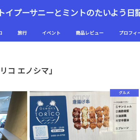
トイプーサニーとミントのたいよう日
コ
旅行
イベント
商品レビュー
プロフィ
ハワイ
北海道
リコ エノシマ」
グルメ