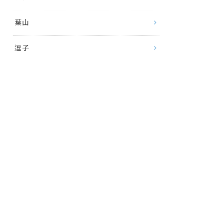
葉山
逗子