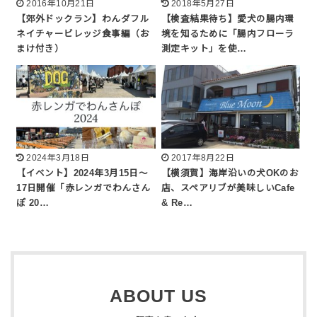
2016年10月21日
2018年5月27日
【郊外ドックラン】わんダフル
【検査結果待ち】愛犬の腸内環
ネイチャービレッジ食事編（お
境を知るために「腸内フローラ
まけ付き）
測定キット」を使…
2024年3月18日
2017年8月22日
【イベント】2024年3月15日〜
【横須賀】海岸沿いの犬OKのお
17日開催「赤レンガでわんさん
店、スペアリブが美味しいCafe
ぽ 20…
& Re…
ABOUT US