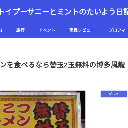
トイプーサニーとミントのたいよう日
コ
旅行
イベント
商品レビュー
プロフィ
ハワイ
北海道
ンを食べるなら替玉2玉無料の博多風龍
グルメ