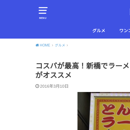
MENU
グルメ
ワン
横須賀
葉山
HOME
グルメ
コスパが最高！新橋でラーメ
がオススメ
2016年3月10日