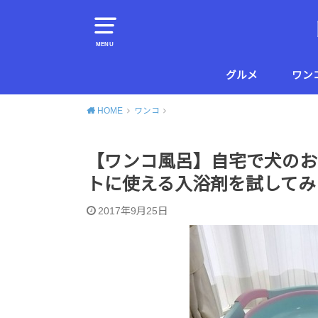
MENU
グルメ
ワン
横須賀
葉山
HOME
ワンコ
【ワンコ風呂】自宅で犬のお
トに使える入浴剤を試してみ
2017年9月25日