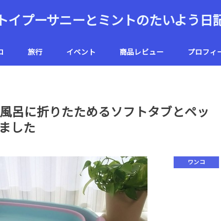
トイプーサニーとミントのたいよう日
コ
旅行
イベント
商品レビュー
プロフィ
ハワイ
北海道
風呂に折りたためるソフトタブとペッ
ました
ワンコ