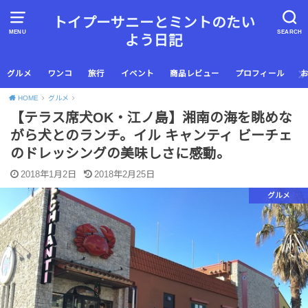
トイプーサニーとミントのたい
MENU
SEARCH
よう日記
グルメ
ワンコ
旅行
イベント
商品レビュー
プロフィール
HOME
グルメ
【テラス席犬OK・江ノ島】湘南の海を眺めな
がら犬とのランチ。イル キャンティ ビーチェ
のドレッシングの美味しさに感動。
2018年1月2日
2018年2月25日
グルメ