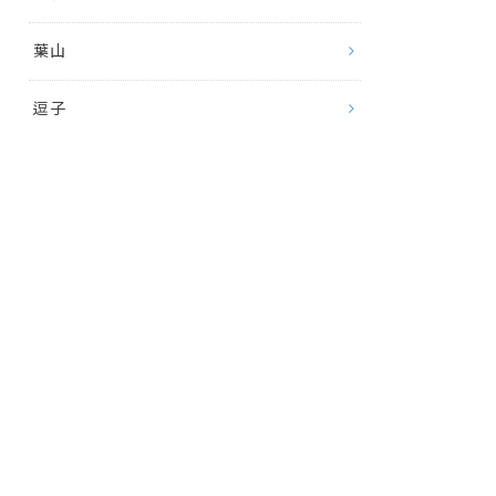
葉山
逗子