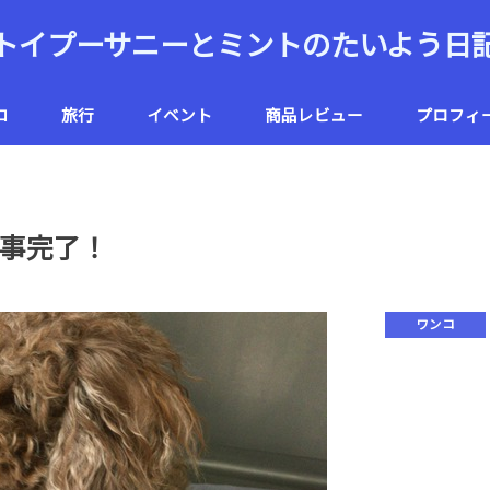
トイプーサニーとミントのたいよう日
コ
旅行
イベント
商品レビュー
プロフィ
ハワイ
北海道
事完了！
ワンコ