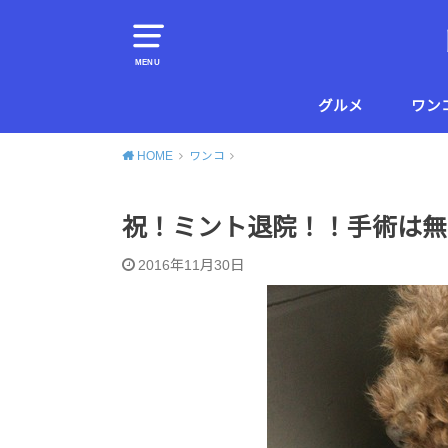
MENU
グルメ
ワン
横須賀
葉山
HOME
ワンコ
祝！ミント退院！！手術は無
2016年11月30日