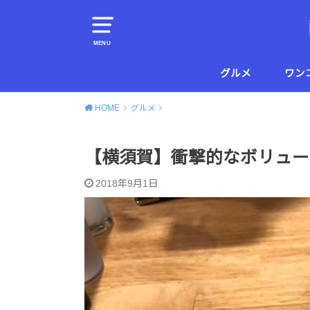
MENU
グルメ
ワン
横須賀
葉山
HOME
グルメ
【横須賀】衝撃的なボリューム
2018年9月1日