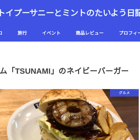
トイプーサニーとミントのたいよう日
コ
旅行
イベント
商品レビュー
プロフィ
ハワイ
北海道
「TSUNAMI」のネイビーバーガー
グルメ