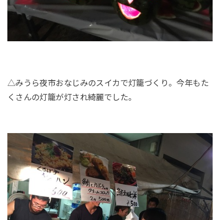
△みうら夜市おなじみのスイカで灯籠づくり。今年もた
くさんの灯籠が灯され綺麗でした。