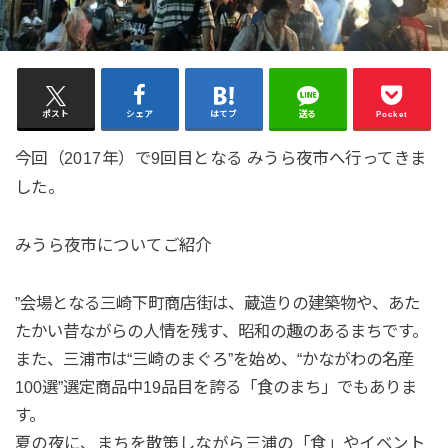
ポスト
シェア
はてブ
送る
Pocket
今回（2017年）で9回目となる みうら夜市へ行ってきま
した。
みうら夜市についてご紹介
”会場となる三崎下町商店街は、蔵造りの建築物や、あた
たかい昔ながらの人情を残す、昭和の趣のあるまちです。
また、三浦市は“三崎のまぐろ”を始め、“かながわの名産
100選”選定商品中19品目を誇る「食のまち」でもありま
す。
夏の夜に、まちを散策しながら三浦の「食」やイベント