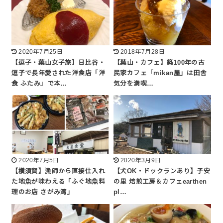
2020年7月25日
2018年7月28日
【逗子・葉山女子旅】日比谷・
【葉山・カフェ】築100年の古
逗子で長年愛された洋食店「洋
民家カフェ「mikan屋」は田舎
食 ふたみ」で本…
気分を満喫…
2020年7月5日
2020年3月9日
【横須賀】漁師から直接仕入れ
【犬OK・ドックランあり】子安
た地魚が味わえる「ふぐ地魚料
の里 焙煎工房＆カフェearthen
理のお店 さがみ湾」
pl…