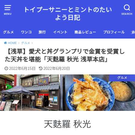
トイプーサニーとミントのたい
MENU
SEARCH
よう日記
グルメ
ワンコ
旅行
イベント
商品レビュー
プロフィール
HOME
グルメ
【浅草】愛犬と丼グランプリで金賞を受賞し
た天丼を堪能「天麩羅 秋光 浅草本店」
2022年6月15日
2022年6月20日
グルメ