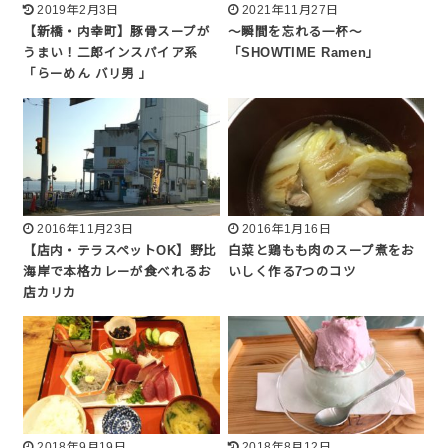
2019年2月3日
2021年11月27日
【新橋・内幸町】豚骨スープが
～瞬間を忘れる一杯～
うまい！二郎インスパイア系
「SHOWTIME Ramen」
「らーめん バリ男 」
2016年11月23日
2016年1月16日
【店内・テラスペットOK】野比
白菜と鶏もも肉のスープ煮をお
海岸で本格カレーが食べれるお
いしく作る7つのコツ
店カリカ
2018年9月19日
2018年8月12日