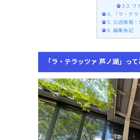
3.3.
ワ
4.
「ラ・テラ
5.
お店情報・
6.
編集後記
「ラ・テラッツァ 芦ノ湖」って