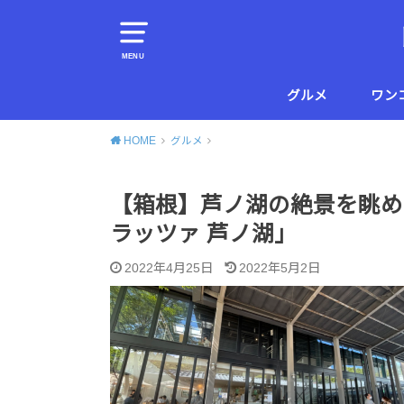
MENU
グルメ
ワン
横須賀
葉山
HOME
グルメ
【箱根】芦ノ湖の絶景を眺め
ラッツァ 芦ノ湖」
2022年4月25日
2022年5月2日