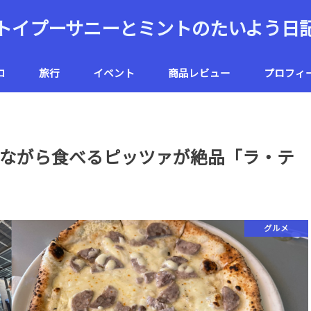
トイプーサニーとミントのたいよう日
コ
旅行
イベント
商品レビュー
プロフィ
ハワイ
北海道
ながら食べるピッツァが絶品「ラ・テ
グルメ