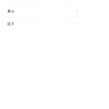
葉山
逗子