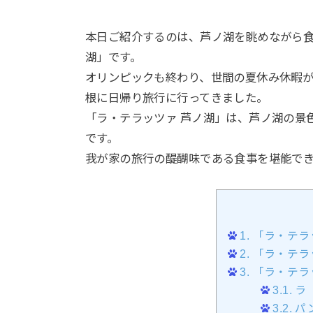
本日ご紹介するのは、芦ノ湖を眺めながら食
湖」です。
オリンピックも終わり、世間の夏休み休暇が
根に日帰り旅行に行ってきました。
「ラ・テラッツァ 芦ノ湖」は、芦ノ湖の景
です。
我が家の旅行の醍醐味である食事を堪能で
1.
「ラ・テラ
2.
「ラ・テラ
3.
「ラ・テラ
3.1.
ラ
3.2.
パン