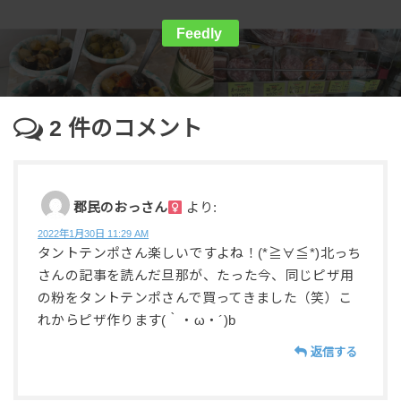
Feedly
2
件のコメント
郡民のおっさん
より:
2022年1月30日 11:29 AM
タントテンポさん楽しいですよね！(*≧∀≦*)北っち
さんの記事を読んだ旦那が、たった今、同じピザ用
の粉をタントテンポさんで買ってきました（笑）こ
れからピザ作ります(｀・ω・´)b
返信する