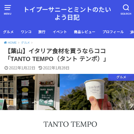
トイプーサニーとミントのたい
MENU
SEARCH
よう日記
グルメ
ワンコ
旅行
イベント
商品レビュー
プロフィール
HOME
グルメ
【葉山】イタリア食材を買うならココ
「TANTO TEMPO（タント テンポ）」
2022年1月22日
2022年1月28日
グルメ