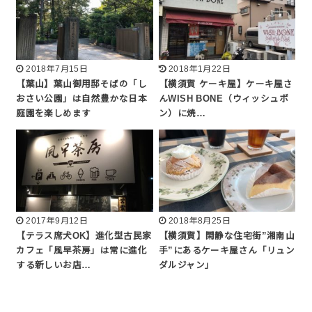
2018年7月15日
2018年1月22日
【葉山】葉山御用邸そばの「し
【横須賀 ケーキ屋】ケーキ屋さ
おさい公園」は自然豊かな日本
んWISH BONE（ウィッシュボ
庭園を楽しめます
ン）に焼…
2017年9月12日
2018年8月25日
【テラス席犬OK】進化型古民家
【横須賀】閑静な住宅街”湘南山
カフェ「風早茶房」は常に進化
手”にあるケーキ屋さん「リュン
する新しいお店…
ダルジャン」