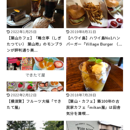
2022年1月25日
2019年8月31日
【葉山カフェ】「鴫立亭（しぎ
【ハワイ島】ハワイ島No1ハン
たつてい） 葉山苑」のモンブラ
バーガー「Village Burger （…
ンが評判通り美…
2022年2月12日
2018年7月28日
【横須賀】フルーツ大福「でき
【葉山・カフェ】築100年の古
たて屋」
民家カフェ「mikan屋」は田舎
気分を満喫…