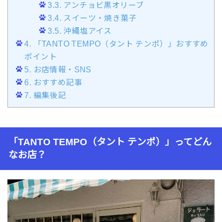
3.3.
アンチョビ黒オリーブ
3.4.
スイーツ・焼き菓子
3.5.
沖縄塩アイス
4.
「TANTO TEMPO（タント テンポ）」おすすめ
ポイント
5.
お店情報・SNS
6.
おすすめ記事
7.
編集後記
「TANTO TEMPO（タント テンポ）」ってどん
なお店？