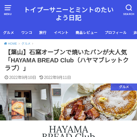
トイプーサニーとミントのたい
MENU
SEARCH
よう日記
グルメ
ワンコ
旅行
イベント
商品レビュー
プロフィール
HOME
グルメ
【葉山】石窯オーブンで焼いたパンが大人気
「HAYAMA BREAD Club（ハヤマブレットク
ラブ）」
2022年9月10日
2022年9月11日
グルメ