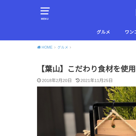
MENU
グルメ
ワン
横須賀
葉山
HOME
グルメ
【葉山】こだわり食材を使用し
2018年2月20日
2021年11月25日