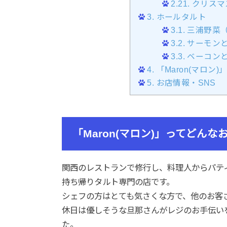
2.21.
クリスマ
3.
ホールタルト
3.1.
三浦野菜（
3.2.
サーモン
3.3.
ベーコン
4.
「Maron(マロン
5.
お店情報・SNS
「Maron(マロン)」ってどんな
関西のレストランで修行し、料理人からパテ
持ち帰りタルト専門の店です。
シェフの方はとても気さくな方で、他のお客
休日は優しそうな旦那さんがレジのお手伝い
た。