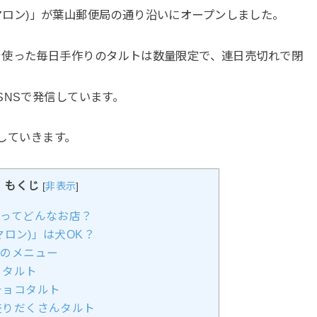
n(マロン)」が葉山郵便局の通り沿いにオープンしました。
を使った毎日手作りのタルトは数量限定で、連日売切れで閉
SNSで発信しています。
介していきます。
もくじ
[
非表示
]
)」ってどんなお店？
(マロン)」は犬OK？
)」のメニュー
りタルト
チョコタルト
盛りだくさんタルト