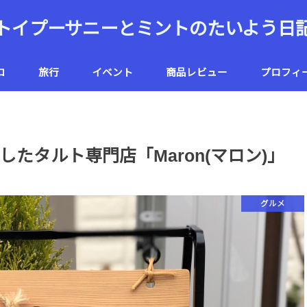
トイプーサニーとミントのたいよう日
コ
旅行
イベント
商品レビュー
プロフィ
ハワイ
北海道
たタルト専門店「Maron(マロン)」
グルメ