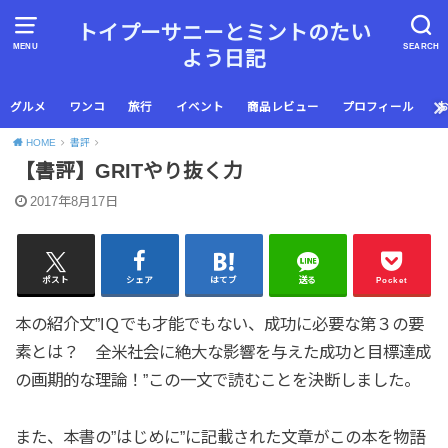
トイプーサニーとミントのたい
MENU
SEARCH
よう日記
グルメ
ワンコ
旅行
イベント
商品レビュー
プロフィール
HOME
書評
【書評】GRITやり抜く力
2017年8月17日
ポスト
シェア
はてブ
送る
Pocket
本の紹介文”IＱでも才能でもない、成功に必要な第３の要
素とは？ 全米社会に絶大な影響を与えた成功と目標達成
の画期的な理論！”この一文で読むことを決断しました。
また、本書の”はじめに”に記載された文章がこの本を物語