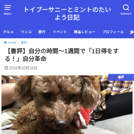
トイプーサニーとミントのたい
MENU
SEARCH
よう日記
グルメ
ワンコ
旅行
イベント
商品レビュー
プロフィール
HOME
書評
【書評】自分の時間〜1週間で「1日得をす
る！」自分革命
2016年10月16日
書評