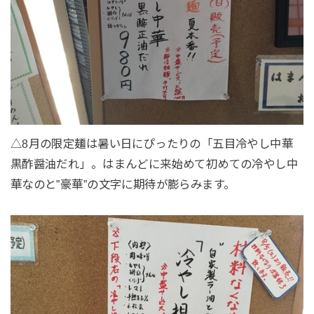
△8月の限定麺は暑い日にぴったりの「五目冷やし中華
黒酢醤油だれ」。はまんどに来始めて初めての冷やし中
華なのと”豪華”の文字に期待が膨らみます。