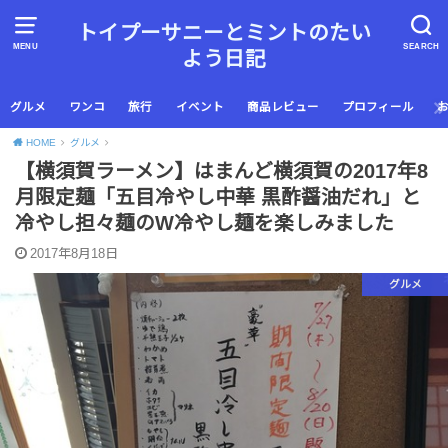
トイプーサニーとミントのたい
MENU
SEARCH
よう日記
グルメ
ワンコ
旅行
イベント
商品レビュー
プロフィール
HOME
グルメ
【横須賀ラーメン】はまんど横須賀の2017年8
月限定麺「五目冷やし中華 黒酢醤油だれ」と
冷やし担々麺のW冷やし麺を楽しみました
2017年8月18日
グルメ