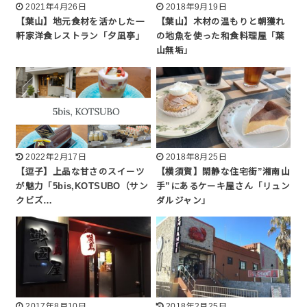
2021年4月26日
2018年9月19日
【葉山】地元食材を活かした一
【葉山】木材の温もりと朝獲れ
軒家洋食レストラン「夕凪亭」
の地魚を使った和食料理屋「葉
山無垢」
2022年2月17日
2018年8月25日
【逗子】上品な甘さのスイーツ
【横須賀】閑静な住宅街”湘南山
が魅力「5bis,KOTSUBO（サン
手”にあるケーキ屋さん「リュン
クビズ…
ダルジャン」
2017年8月10日
2018年2月25日