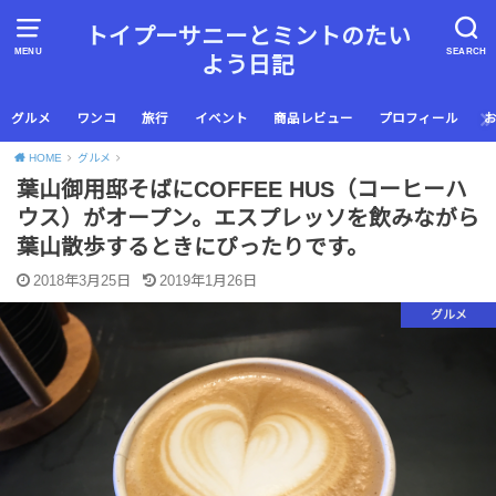
トイプーサニーとミントのたい
MENU
SEARCH
よう日記
グルメ
ワンコ
旅行
イベント
商品レビュー
プロフィール
HOME
グルメ
葉山御用邸そばにCOFFEE HUS（コーヒーハ
ウス）がオープン。エスプレッソを飲みながら
葉山散歩するときにぴったりです。
2018年3月25日
2019年1月26日
グルメ