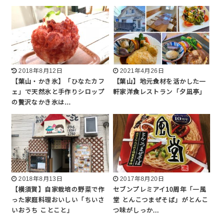
2018年8月12日
2021年4月26日
【葉山・かき氷】「ひなたカフ
【葉山】地元食材を活かした一
ェ」で天然氷と手作りシロップ
軒家洋食レストラン「夕凪亭」
の贅沢なかき氷は…
2018年8月13日
2017年8月20日
【横須賀】自家栽培の野菜で作
セブンプレミアイ10周年「一風
った家庭料理おいしい「ちいさ
堂 とんこつまぜそば」がとんこ
いおうち ことこと」
つ味がしっか…