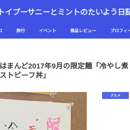
トイプーサニーとミントのたいよう日
コ
旅行
イベント
商品レビュー
プロフィ
ハワイ
北海道
まんど2017年9月の限定麺「冷やし煮
ストビーフ丼」
グルメ