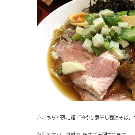
△こちらが限定麺「冷やし煮干し醤油そば」
毎回ですが、具材の 多さに圧倒されます。