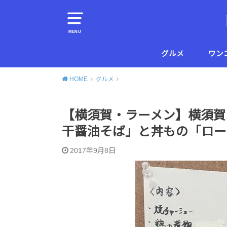
MENU
グルメ
ワン
横須賀
葉山
HOME
グルメ
【横須賀・ラーメン】横須賀は
干醤油そば」と丼もの「ロー
2017年9月8日