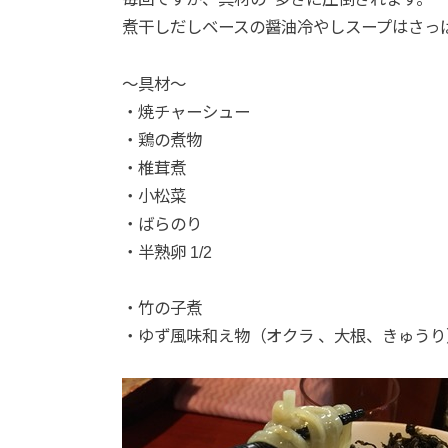
煮干しだしベースの醤油冷やしスープはさっ
〜具材〜
・焼チャーシュー
・鶏の煮物
・椎茸煮
・小松菜
・ばらのり
・半熟卵 1/2
・竹の子煮
・ゆず風味和え物（オクラ 、大根、きゅうり