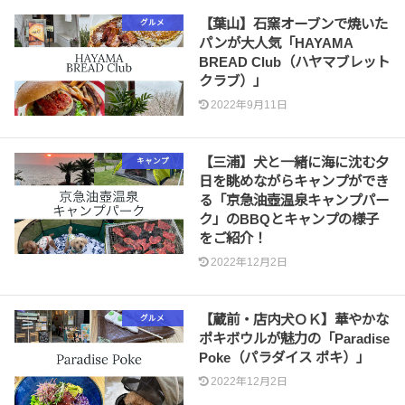
【葉山】石窯オーブンで焼いた
グルメ
パンが大人気「HAYAMA
BREAD Club（ハヤマブレット
クラブ）」
2022年9月11日
【三浦】犬と一緒に海に沈む夕
キャンプ
日を眺めながらキャンプができ
る「京急油壺温泉キャンプパー
ク」のBBQとキャンプの様子
をご紹介！
2022年12月2日
【蔵前・店内犬ＯＫ】華やかな
グルメ
ポキボウルが魅力の「Paradise
Poke（パラダイス ポキ）」
2022年12月2日