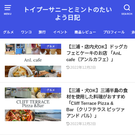
トイプーサニーとミントのたい
MENU
SEARCH
よう日記
グルメ
ワンコ
旅行
イベント
商品レビュー
プロフィール
【三浦・店内犬OK】ドッグカ
グルメ
フェとケーキのお店 「AnL
cafe（アンルカフェ）」
2022年12月2日
【三浦・犬OK】三浦半島の食
グルメ
材を使用した料理がおすすめ
「Cliff Terrace Pizza &
Bar（クリフテラス ピッツァ
アンド バル）」
2022年12月2日