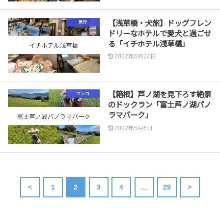
【浅草橋・犬旅】ドッグフレン
旅行
ドリーなホテルで愛犬と過ごせ
る「イチホテル浅草橋」
2022年6月24日
【箱根】芦ノ湖を見下ろす絶景
ワンコ
のドックラン「富士芦ノ湖パノ
ラマパーク」
2022年5月6日
<
1
2
3
4
…
29
>