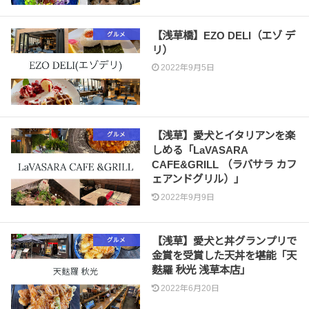
【浅草橋】EZO DELI（エゾ デ
グルメ
リ）
2022年9月5日
【浅草】愛犬とイタリアンを楽
グルメ
しめる「LaVASARA
CAFE&GRILL （ラバサラ カフ
ェアンドグリル）」
2022年9月9日
【浅草】愛犬と丼グランプリで
グルメ
金賞を受賞した天丼を堪能「天
麩羅 秋光 浅草本店」
2022年6月20日