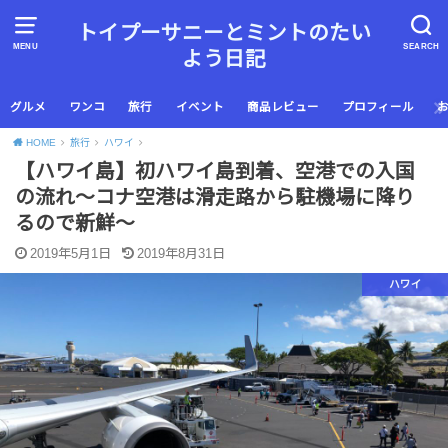
トイプーサニーとミントのたい
MENU
SEARCH
よう日記
グルメ
ワンコ
旅行
イベント
商品レビュー
プロフィール
HOME
旅行
ハワイ
【ハワイ島】初ハワイ島到着、空港での入国
の流れ〜コナ空港は滑走路から駐機場に降り
るので新鮮〜
2019年5月1日
2019年8月31日
ハワイ