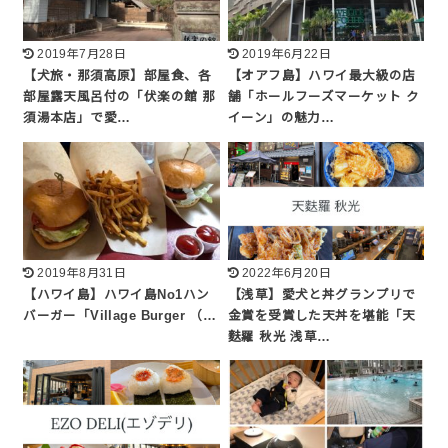
2019年7月28日
2019年6月22日
【犬旅・那須高原】部屋食、各
【オアフ島】ハワイ最大級の店
部屋露天風呂付の「伏楽の館 那
舗「ホールフーズマーケット ク
須湯本店」で愛…
イーン」の魅力…
2019年8月31日
2022年6月20日
【ハワイ島】ハワイ島No1ハン
【浅草】愛犬と丼グランプリで
バーガー「Village Burger （…
金賞を受賞した天丼を堪能「天
麩羅 秋光 浅草…